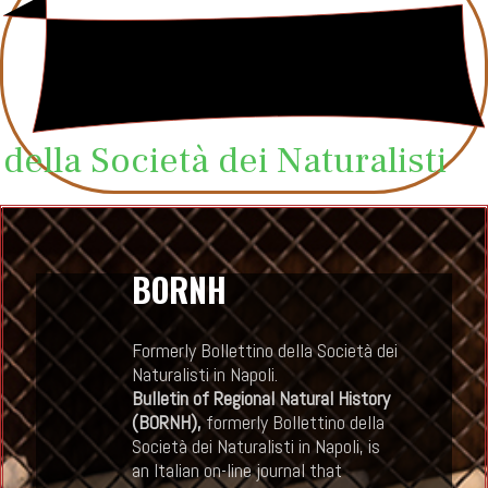
Mirabilia naturae et legis
2019
15 Giugno 2024
Read More
della Società dei Naturalisti
Dove i rondoni vanno a dormire
2019
15 Giugno 2024
Read More
BORNH
crystallographic information fiesta
Formerly Bollettino della Società dei
2019
15 Giugno 2024
Naturalisti in Napoli.
Bulletin of Regional Natural History
Read More
(BORNH),
formerly Bollettino della
Società dei Naturalisti in Napoli, is
an Italian on-line journal that
Napoli Bioblitz!