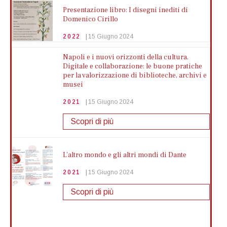
Biblio Young Naples | Un mare di
Presentazione libro: I disegni inediti di
sentimenti | ISIS Elena di Savoia - Diaz
Domenico Cirillo
2025
13 Maggio 2025
2022
15 Giugno 2024
Mostra di più
Scopri di più
Napoli e i nuovi orizzonti della cultura.
Digitale e collaborazione: le buone pratiche
per la valorizzazione di biblioteche, archivi e
Biblio Young Naples | Un mare di
musei
Presentazione del volume | Rapaci d’Italia e
sentimenti | I.S. Alfonso Casanova
d’Europa – vol.2
2021
15 Giugno 2024
2025
06 Maggio 2025
2022
15 Giugno 2024
Scopri di più
Mostra di più
Scopri di più
L’altro mondo e gli altri mondi di Dante
Coltivare inclusione: Natura e
Seminario | ESPERIENZA DEL CRAS DELLA
comunità in masseria
2021
15 Giugno 2024
REGIONE CAMPANIA
2025
03 Maggio 2025
Scopri di più
2022
15 Giugno 2024
Mostra di più
Scopri di più