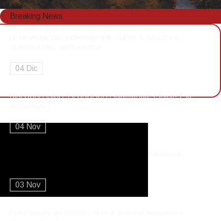
Breaking News
LE MEMORIE DEL COMANDANTE. PLINIO, IL BELLO E IL
CURIOSO NELL’ARTE ANTICA
04 Dic
DIALOGHI FISICI E FILOSOFICI | L’informazione è fisica? E la
conoscenza?
04 Nov
Presentazione del volume di Mauro Guerrini Il bibliotecario.
Riflessioni in Dialogo
03 Nov
Presentazione del Volume: Lettere di scienziati napoletani a