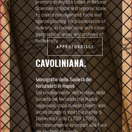
promote in-depth studies in Natural
Sciences at local and regional scale,
2019
15 Giugno 2024
to create management tools and
Read More
spatial planning for conservation of
diversity, in connections with other
geographical areas and archives of
suggerimenti e raccomandazioni per
biodiversity.
prevenire la nidificazione del gabbiano reale
APPROFONDISCI
sui tetti e le terrazze
CAVOLINIANA.
2019
15 Giugno 2024
Read More
Monografie della Società dei
Naturalisti in Napoli
Incontro su: Le Spezie: Elisir degli alimenti
Dal riordinamento dell’Archivio della
Società dei Naturalisti in Napoli
2019
15 Giugno 2024
riappaiono, dopo duecentoventi anni,
alcuni disegni di insetti e piante di
Read More
Domenico Cirillo (1739-1799),
fortunosamente scampati alla furia
dei sanfedisti quando