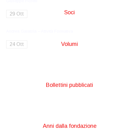
Giuseppe Fiorelli
Soci
29 Ott
Andrea Galatola – Attività Formativa
Volumi
24 Ott
Bollettini pubblicati
Anni dalla fondazione