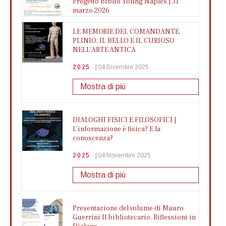
Progetto Biblio Young Naples | 31
marzo 2026
2026
26 Marzo 2026
LE MEMORIE DEL COMANDANTE.
PLINIO, IL BELLO E IL CURIOSO
Mostra di più
NELL’ARTE ANTICA
2025
04 Dicembre 2025
Mostra di più
DIALOGHI FISICI E FILOSOFICI |
L’informazione è fisica? E la
conoscenza?
2025
04 Novembre 2025
Mostra di più
Presentazione del volume di Mauro
Guerrini Il bibliotecario. Riflessioni in