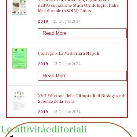
V Corso di Birdwatching organizzato
Mostra di più
dall’Associazione Studi Ornitologici Italia
Meridionale (ASOIM) Onlus
2019
La dislessia: un percorso raccontato da
15 Giugno 2024
chi l'ha affrontata
Read More
2025
23 Gennaio 2025
Mostra di più
Convegno. La Medicina a Napoli
2019
15 Giugno 2024
Presentazione del volume:
Mezzocannone 8: storia di un luogo
Read More
2025
13 Gennaio 2025
XVII Edizione delle Olimpiadi di Biologia e di
Mostra di più
Scienze della Terra
2019
15 Giugno 2024
Read More
Le attività
editoriali