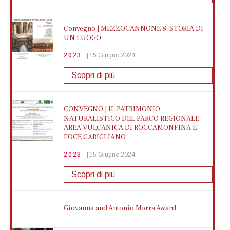
Giro Giro Napoli !
Scopri di più
2025
18 Ottobre 2025
Convegno | MEZZOCANNONE 8: STORIA DI
UN LUOGO
Scaffali come segmenti di storia
Mostra di più
2023
15 Giugno 2024
2024
15 Giugno 2024
Scopri di più
Cos'è l'Ambiente? Scopriamolo in
Scopri di più
Biblioteca
2025
01 Ottobre 2025
CONVEGNO | IL PATRIMONIO
NATURALISTICO DEL PARCO REGIONALE
Mostra di più
AREA VULCANICA DI ROCCAMONFINA E
FOCE GARIGLIANO
2023
15 Giugno 2024
1° Corso di riconoscimento dei licheni
Scopri di più
2025
06 Settembre 2025
Mostra di più
Giovanna and Antonio Morra Award
2023
15 Giugno 2024
Alla scoperta della biodiversità del