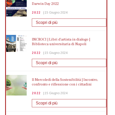
Darwin Day 2022
fiume Savone
Scopri di più
2022
15 Giugno 2024
2025
04 Settembre 2025
Scopri di più
Mostra di più
INCROCI | Libri d'artista in dialogo |
Corso di Perfezionamento in Igiene
Biblioteca universitaria di Napoli
Alimentare, Nutrizione e Benessere
2022
15 Giugno 2024
2025
13 Giugno 2025
Scopri di più
Mostra di più
Il Mercoledì della Sostenibilità | Incontro,
Ragno violino: conosciamolo meglio
confronto e riflessione con i cittadini
2025
10 Giugno 2025
2022
15 Giugno 2024
Mostra di più
Scopri di più