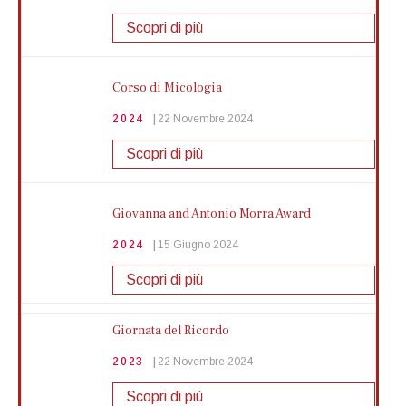
Sezione di Micologia e Lichenologia |
Calendario eventi 2025
Scopri di più
2025
18 Ottobre 2025
Corso di Micologia
Mostra di più
2024
22 Novembre 2024
MELOTHESIA | L'Universo e l'Uomo, un
Scopri di più
legame antico
2025
18 Ottobre 2025
Giovanna and Antonio Morra Award
Mostra di più
2024
15 Giugno 2024
Scopri di più
Riconoscere e Raccogliere i Funghi
2025
18 Ottobre 2025
Giornata del Ricordo
La Società dei Naturalisti in Napoli incontra
le Scuole
Mostra di più
2023
22 Novembre 2024
2024
15 Giugno 2024
Scopri di più