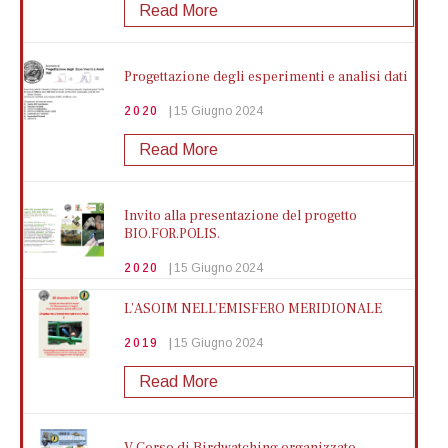
Read More
Biblio Young Naples | Un mare di
sentimenti | I.S. Alfonso Casanova
Progettazione degli esperimenti e analisi dati
2025
14 Marzo 2025
2020
15 Giugno 2024
Mostra di più
Read More
Biblio Young Naples | Un mare di
Invito alla presentazione del progetto
sentimenti | ISIS Elena di Savoia - Diaz
BIO.FOR.POLIS.
2025
27 Febbraio 2025
2020
15 Giugno 2024
Mostra di più
Read More
L’ASOIM NELL’EMISFERO MERIDIONALE
2019
15 Giugno 2024
La dislessia: un percorso raccontato da
Concorso Rilegno Contest 2019-2020
chi l'ha affrontata
Read More
2020
15 Giugno 2024
2025
26 Febbraio 2025
Read More