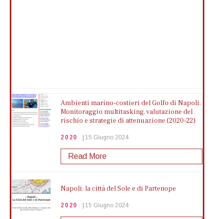
Premio per neo dottori di Ricerca | 5
Minuti di Futuro
2025
17 Aprile 2025
Mostra di più
Giornata mondiale del libro e del diritto
d’autore
Ambienti marino-costieri del Golfo di Napoli.
Monitoraggio multitasking, valutazione del
2025
17 Aprile 2025
rischio e strategie di attenuazione (2020-22)
Mostra di più
2020
15 Giugno 2024
Read More
Ferrante Imperato Nella Napoli del suo
tempo
Napoli: la città del Sole e di Partenope
2025
27 Marzo 2025
2020
15 Giugno 2024
Mostra di più