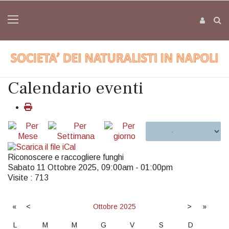
Calendario eventi
Riconoscere e raccogliere funghi
Sabato 11 Ottobre 2025, 09:00am - 01:00pm
Visite
: 713
«
<
Ottobre
2025
>
»
L
M
M
G
V
S
D