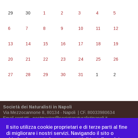
29
30
1
2
3
4
5
6
7
8
9
10
11
12
13
14
15
16
17
18
19
20
21
22
23
24
25
26
27
28
29
30
31
1
2
Società dei Naturalisti in Napoli
Via Mezzocannone 8, 80134 - Napoli | CF. 80033980634
Email contatti:
postmaster@societanaturalistinapoli.it
Biblioteca:
biblioteca@societanaturalistinapoli.it
Il sito utilizza cookie proprietari e di terze parti al fine
PEC
postmaster@pec.societanaturalistinapoli.it
di migliorare i nostri servizi. Navigando il sito o