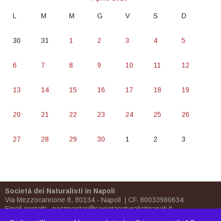
L
M
M
G
V
S
D
30
31
1
2
3
4
5
6
7
8
9
10
11
12
13
14
15
16
17
18
19
20
21
22
23
24
25
26
27
28
29
30
1
2
3
Società dei Naturalisti in Napoli
Via Mezzocannone 8, 80134 - Napoli | CF. 80033980634
Email contatti:
postmaster@societanaturalistinapoli.it
Biblioteca:
biblioteca@societanaturalistinapoli.it