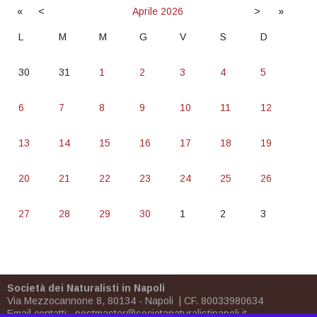
«
<
Aprile
2026
>
»
L
M
M
G
V
S
D
30
31
1
2
3
4
5
6
7
8
9
10
11
12
13
14
15
16
17
18
19
20
21
22
23
24
25
26
27
28
29
30
1
2
3
Società dei Naturalisti in Napoli
Via Mezzocannone 8, 80134 - Napoli | CF. 80033980634
Email contatti:
postmaster@societanaturalistinapoli.it