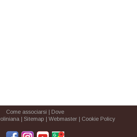
Come associarsi
|
Dove
oliniana
|
Sitemap
|
Webmaster
|
Cookie Policy