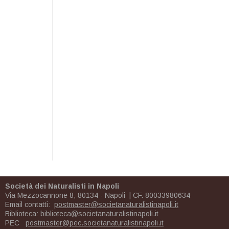
Società dei Naturalisti in Napoli
Via Mezzocannone 8, 80134 - Napoli | CF. 80033980634
Email contatti:
postmaster@societanaturalistinapoli.it
Biblioteca:
biblioteca@societanaturalistinapoli.it
PEC
postmaster@pec.societanaturalistinapoli.it