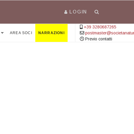
LOGIN
+39 3280687265
postmaster@societanatural
AREA SOCI
NARRAZIONI
Previo contatti