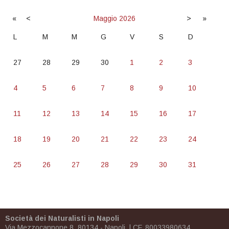
«
<
Maggio
2026
>
»
L
M
M
G
V
S
D
27
28
29
30
1
2
3
4
5
6
7
8
9
10
11
12
13
14
15
16
17
18
19
20
21
22
23
24
25
26
27
28
29
30
31
Società dei Naturalisti in Napoli
Via Mezzocannone 8, 80134 - Napoli | CF. 80033980634