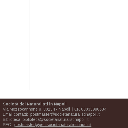
Società dei Naturalisti in Napoli
Via Mezzocannone 8, 80134 - Napoli | CF. 80033980634
Email contatti:
postmaster@societanaturalistinapoli.it
Biblioteca:
biblioteca@societanaturalistinapoli.it
PEC
postmaster@pec.societanaturalistinapoli.it