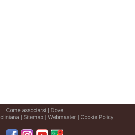
Come associarsi
|
Dove
oliniana
|
Sitemap
|
Webmaster
|
Cookie Policy