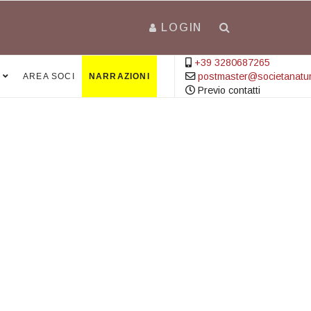
LOGIN
+39 3280687265
postmaster@societanatural
AREA SOCI
NARRAZIONI
Previo contatti