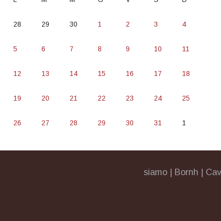
28
29
30
1
2
3
4
5
6
7
8
9
10
11
12
13
14
15
16
17
18
19
20
21
22
23
24
25
26
27
28
29
30
31
1
siamo
|
Bornh
|
Cav