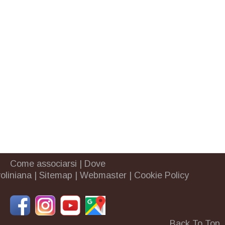
Come associarsi
|
Dove
oliniana
|
Sitemap
|
Webmaster
|
Cookie Policy
Back To Top