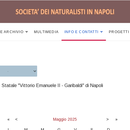
 E ARCHIVIO
MULTIMEDIA
INFO E CONTATTI
PROGETTI
 Statale "Vittorio Emanuele II - Garibaldi" di Napoli
«
<
Maggio
2025
>
»
L
M
M
G
V
S
D