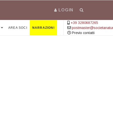
LOGIN
+39 3280687265
postmaster@societanatural
AREA SOCI
NARRAZIONI
Previo contatti