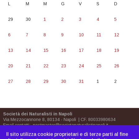
L
M
M
G
V
S
D
29
30
1
2
3
4
5
6
7
8
9
10
11
12
13
14
15
16
17
18
19
20
21
22
23
24
25
26
27
28
29
30
31
1
2
Società dei Naturalisti in Napoli
Via Mezzocannone 8, 80134 - Napoli | CF. 80033980634
Email contatti:
postmaster@societanaturalistinapoli.it
Biblioteca:
biblioteca@societanaturalistinapoli.it
Il sito utilizza cookie proprietari e di terze parti al fine
PEC
postmaster@pec.societanaturalistinapoli.it