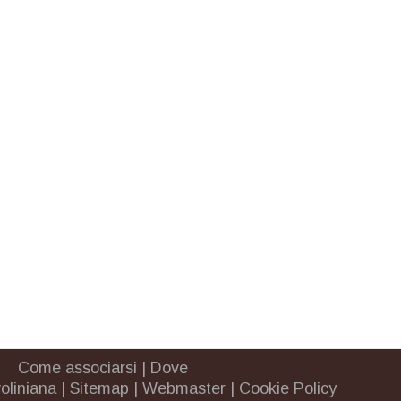
Come associarsi
|
Dove
oliniana
|
Sitemap
|
Webmaster
|
Cookie Policy