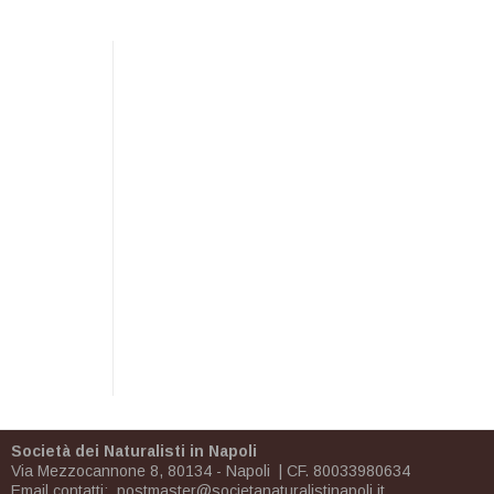
Società dei Naturalisti in Napoli
Via Mezzocannone 8, 80134 - Napoli | CF. 80033980634
Email contatti:
postmaster@societanaturalistinapoli.it