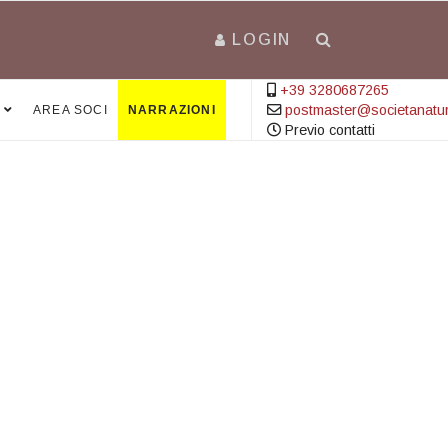
LOGIN
+39 3280687265
postmaster@societanatural
AREA SOCI
NARRAZIONI
Previo contatti