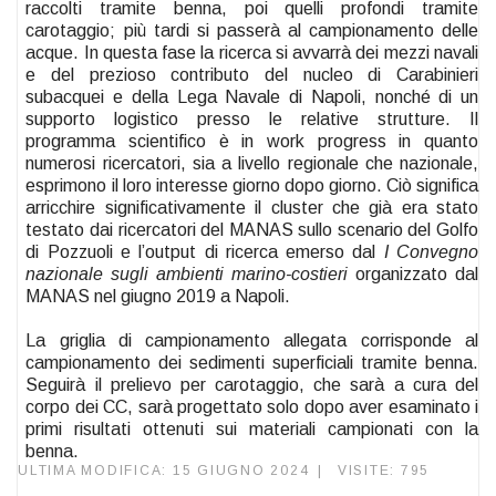
raccolti tramite benna, poi quelli profondi tramite
carotaggio; più tardi si passerà al campionamento delle
acque. In questa fase la ricerca si avvarrà dei mezzi navali
e del prezioso contributo del nucleo di Carabinieri
subacquei e della Lega Navale di Napoli, nonché di un
supporto logistico presso le relative strutture. Il
programma scientifico è in work progress in quanto
numerosi ricercatori, sia a livello regionale che nazionale,
esprimono il loro interesse giorno dopo giorno. Ciò significa
arricchire significativamente il cluster che già era stato
testato dai ricercatori del MANAS sullo scenario del Golfo
di Pozzuoli e l’output di ricerca emerso dal
I Convegno
nazionale sugli ambienti marino-costieri
organizzato dal
MANAS nel giugno 2019 a Napoli.
La griglia di campionamento allegata corrisponde al
campionamento dei sedimenti superficiali tramite benna.
Seguirà il prelievo per carotaggio, che sarà a cura del
corpo dei CC, sarà progettato solo dopo aver esaminato i
primi risultati ottenuti sui materiali campionati con la
benna.
ULTIMA MODIFICA: 15 GIUGNO 2024
VISITE: 795