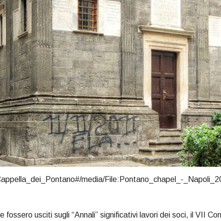
iki/Cappella_dei_Pontano#/media/File:Pontano_chapel_-_Napol
ssero usciti sugli “Annali” significativi lavori dei soci, il VII Con