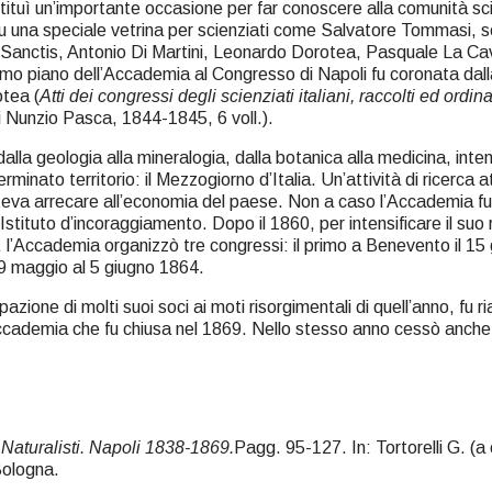
ituì un’importante occasione per far conoscere alla comunità scien
o fu una speciale vetrina per scienziati come Salvatore Tommasi, se
 Sanctis, Antonio Di Martini, Leonardo Dorotea, Pasquale La Ca
 piano dell’Accademia al Congresso di Napoli fu coronata dalla p
otea (
Atti dei congressi degli scienziati italiani, raccolti ed ordi
di Nunzio Pasca, 1844-1845, 6 voll.).
 dalla geologia alla mineralogia, dalla botanica alla medicina, in
rminato territorio: il Mezzogiorno d’Italia. Un’attività di ricerca at
o poteva arrecare all’economia del paese. Non a caso l’Accademia f
Istituto d’incoraggiamento. Dopo il 1860, per intensificare il suo r
a, l’Accademia organizzò tre congressi: il primo a Benevento il 15
 29 maggio al 5 giugno 1864.
zione di molti suoi soci ai moti risorgimentali di quell’anno, fu 
Accademia che fu chiusa nel 1869. Nello stesso anno cessò anche l
Naturalisti. Napoli 1838-1869.
Pagg. 95-127. In: Tortorelli G. (a 
ologna.