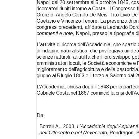
Napoli dal 20 settembre al 5 ottobre 1845, cost
ricercatori riuniti intorno a Costa. Il Congress
Oronzio, Angelo Camillo De Meis, Tito Livio De
Gaetano e Vincenzo Tenore. La presenza di primo
congressi precedenti, affidate a Leonardo Dor
commenti e note
, Napoli, presso la tipografia 
L’attività di ricerca dell’Accademia, che spaziò
di indagine naturalistica, che privilegiava un dete
scienze naturali, all’utilità che il loro svilupp
amministratori locali, le Società economiche e l’
miglioramento dell’agricoltura e della pastorizi
giugno al 5 luglio 1863 e il terzo a Salerno dal
L’Accademia, chiusa dopo il 1848 per la partecipa
Gabriele Costa nel 1867 cominciò la crisi dell’
Da:
Borrelli A., 2003.
L’Accademia degli Aspiranti 
nell’Ottocento e nel Novecento.
Pendragon, B