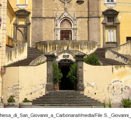
ki/Chiesa_di_San_Giovanni_a_Carbonara#/media/File:S._Giovan