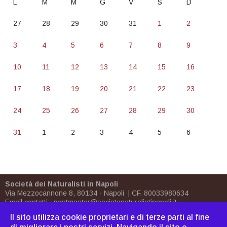
L
M
M
G
V
S
D
27
28
29
30
31
1
2
3
4
5
6
7
8
9
10
11
12
13
14
15
16
17
18
19
20
21
22
23
24
25
26
27
28
29
30
31
1
2
3
4
5
6
Società dei Naturalisti in Napoli
Via Mezzocannone 8, 80134 - Napoli | CF. 80033980634
Email contatti:
postmaster@societanaturalistinapoli.it
Biblioteca:
biblioteca@societanaturalistinapoli.it
Il sito utilizza cookie proprietari e di terze parti al fine
PEC
postmaster@pec.societanaturalistinapoli.it