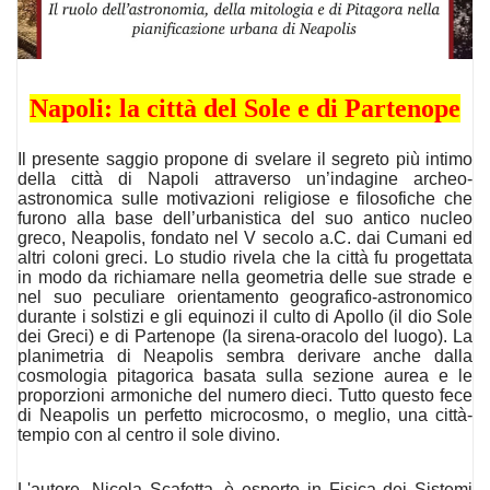
Napoli: la città del Sole e di Partenope
Il presente saggio propone di svelare il segreto più intimo
della città di Napoli attraverso un’indagine archeo-
astronomica sulle motivazioni religiose e filosofiche che
furono alla base dell’urbanistica del suo antico nucleo
greco, Neapolis, fondato nel V secolo a.C. dai Cumani ed
altri coloni greci. Lo studio rivela che la città fu progettata
in modo da richiamare nella geometria delle sue strade e
nel suo peculiare orientamento geografico-astronomico
durante i solstizi e gli equinozi il culto di Apollo (il dio Sole
dei Greci) e di Partenope (la sirena-oracolo del luogo). La
planimetria di Neapolis sembra derivare anche dalla
cosmologia pitagorica basata sulla sezione aurea e le
proporzioni armoniche del numero dieci. Tutto questo fece
di Neapolis un perfetto microcosmo, o meglio, una città-
tempio con al centro il sole divino.
L'autore, Nicola Scafetta, è esperto in Fisica dei Sistemi