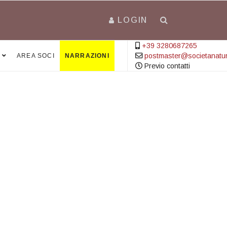
LOGIN
+39 3280687265
postmaster@societanatural
AREA SOCI
NARRAZIONI
Previo contatti