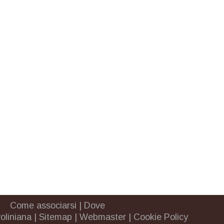
Come associarsi
|
Dove
oliniana
|
Sitemap
|
Webmaster
|
Cookie Policy