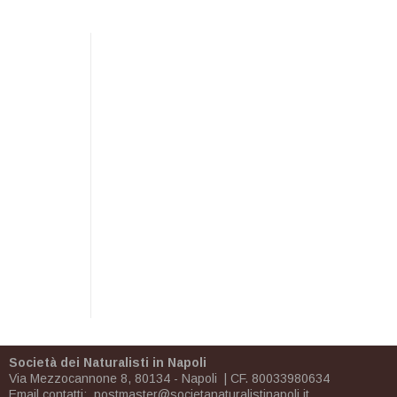
Società dei Naturalisti in Napoli
Via Mezzocannone 8, 80134 - Napoli | CF. 80033980634
Email contatti:
postmaster@societanaturalistinapoli.it