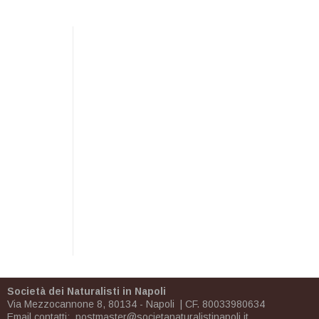
Società dei Naturalisti in Napoli
Via Mezzocannone 8, 80134 - Napoli | CF. 80033980634
Email contatti:
postmaster@societanaturalistinapoli.it