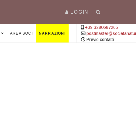
LOGIN
+39 3280687265
postmaster@societanatural
AREA SOCI
NARRAZIONI
Previo contatti