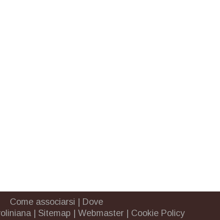
Come associarsi
|
Dove
oliniana
|
Sitemap
|
Webmaster
|
Cookie Policy