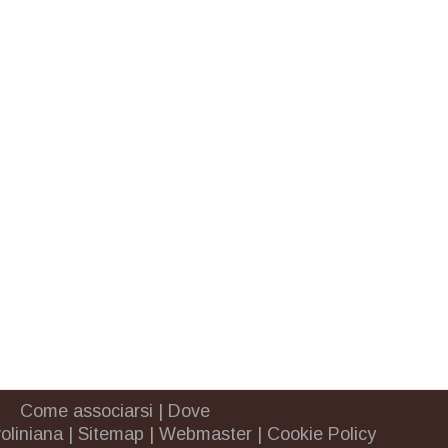
Come associarsi
|
Dove
oliniana
|
Sitemap
|
Webmaster
|
Cookie Policy