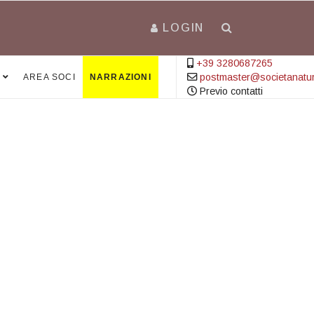
LOGIN
+39 3280687265
postmaster@societanatural
AREA SOCI
NARRAZIONI
Previo contatti