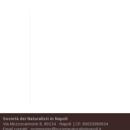
Società dei Naturalisti in Napoli
Via Mezzocannone 8, 80134 - Napoli | CF. 80033980634
Email contatti:
postmaster@societanaturalistinapoli.it