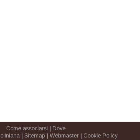
Come associarsi
|
Dove
oliniana
|
Sitemap
|
Webmaster
|
Cookie Policy