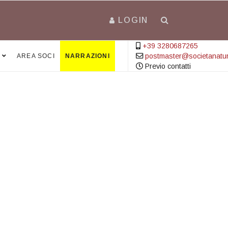
LOGIN
+39 3280687265
postmaster@societanatural
AREA SOCI
NARRAZIONI
Previo contatti