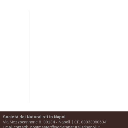
Società dei Naturalisti in Napoli
Via Mezzocannone 8, 80134 - Napoli | CF. 80033980634
Email contatti:
postmaster@societanaturalistinapoli.it