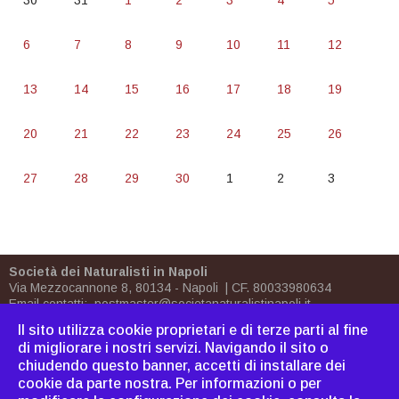
30
31
1
2
3
4
5
6
7
8
9
10
11
12
13
14
15
16
17
18
19
20
21
22
23
24
25
26
27
28
29
30
1
2
3
Società dei Naturalisti in Napoli
Via Mezzocannone 8, 80134 - Napoli | CF. 80033980634
Email contatti:
postmaster@societanaturalistinapoli.it
Biblioteca:
biblioteca@societanaturalistinapoli.it
Il sito utilizza cookie proprietari e di terze parti al fine
PEC
postmaster@pec.societanaturalistinapoli.it
di migliorare i nostri servizi. Navigando il sito o
chiudendo questo banner, accetti di installare dei
Come associarsi
|
Dove
cookie da parte nostra. Per informazioni o per
siamo
|
Bornh
|
Cavoliniana
|
Sitemap
|
Webmaster
|
C