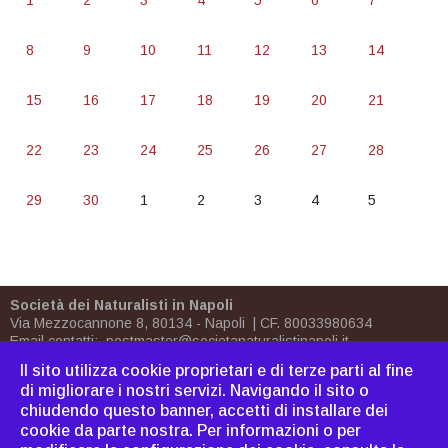
1
2
3
4
5
6
7
8
9
10
11
12
13
14
15
16
17
18
19
20
21
22
23
24
25
26
27
28
29
30
1
2
3
4
5
Società dei Naturalisti in Napoli
Via Mezzocannone 8, 80134 - Napoli | CF. 80033980634
Email contatti:
postmaster@societanaturalistinapoli.it
Biblioteca:
biblioteca@societanaturalistinapoli.it
Il sito utilizza cookie proprietari e di terze parti al fine
PEC
postmaster@pec.societanaturalistinapoli.it
di migliorare i nostri servizi. Navigando il sito o
chiudendo questo banner, accetti di installare dei
Come associarsi
|
Dove
cookie da parte nostra. Per informazioni o per
siamo
|
Bornh
|
Cavoliniana
|
Sitemap
|
Webmaster
|
C