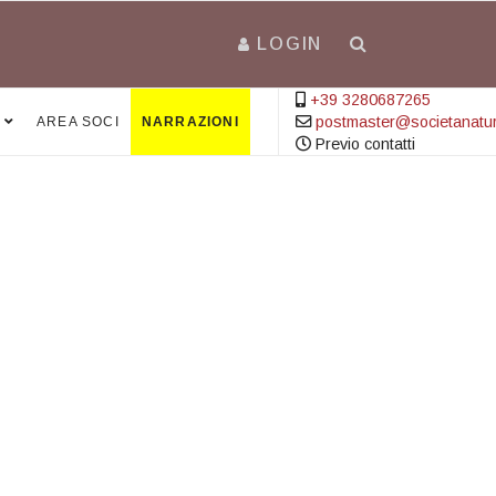
LOGIN
+39 3280687265
postmaster@societanatural
AREA SOCI
NARRAZIONI
Previo contatti