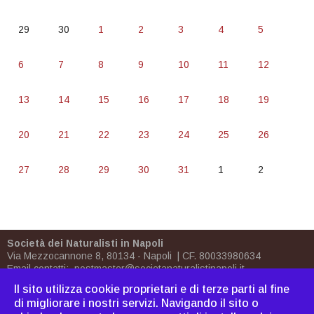
29
30
1
2
3
4
5
6
7
8
9
10
11
12
13
14
15
16
17
18
19
20
21
22
23
24
25
26
27
28
29
30
31
1
2
Società dei Naturalisti in Napoli
Via Mezzocannone 8, 80134 - Napoli | CF. 80033980634
Email contatti:
postmaster@societanaturalistinapoli.it
Biblioteca:
biblioteca@societanaturalistinapoli.it
Il sito utilizza cookie proprietari e di terze parti al fine
PEC
postmaster@pec.societanaturalistinapoli.it
di migliorare i nostri servizi. Navigando il sito o