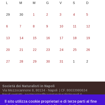
L
M
M
G
V
S
D
29
30
1
2
3
4
5
6
7
8
9
10
11
12
13
14
15
16
17
18
19
20
21
22
23
24
25
26
27
28
29
30
31
1
2
Società dei Naturalisti in Napoli
Via Mezzocannone 8, 80134 - Napoli | CF. 80033980634
Email contatti:
postmaster@societanaturalistinapoli.it
Biblioteca:
biblioteca@societanaturalistinapoli.it
Il sito utilizza cookie proprietari e di terze parti al fine
PEC
postmaster@pec.societanaturalistinapoli.it