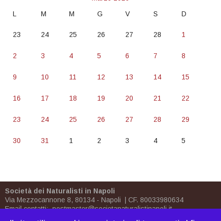
L
M
M
G
V
S
D
23
24
25
26
27
28
1
2
3
4
5
6
7
8
9
10
11
12
13
14
15
16
17
18
19
20
21
22
23
24
25
26
27
28
29
30
31
1
2
3
4
5
Società dei Naturalisti in Napoli
Via Mezzocannone 8, 80134 - Napoli | CF. 80033980634
Email contatti:
postmaster@societanaturalistinapoli.it
Biblioteca:
biblioteca@societanaturalistinapoli.it