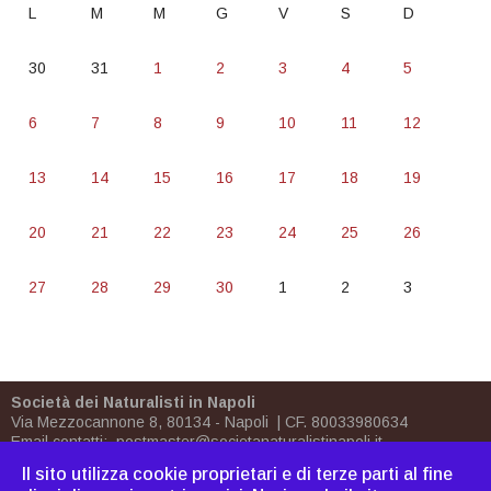
L
M
M
G
V
S
D
30
31
1
2
3
4
5
6
7
8
9
10
11
12
13
14
15
16
17
18
19
20
21
22
23
24
25
26
27
28
29
30
1
2
3
Società dei Naturalisti in Napoli
Via Mezzocannone 8, 80134 - Napoli | CF. 80033980634
Email contatti:
postmaster@societanaturalistinapoli.it
Biblioteca:
biblioteca@societanaturalistinapoli.it
Il sito utilizza cookie proprietari e di terze parti al fine
PEC
postmaster@pec.societanaturalistinapoli.it