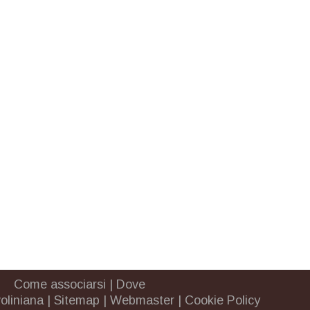
Come associarsi
|
Dove
oliniana
|
Sitemap
|
Webmaster
|
Cookie Policy