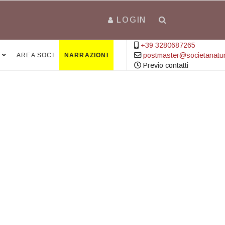
LOGIN
+39 3280687265
postmaster@societanatural
AREA SOCI
NARRAZIONI
Previo contatti