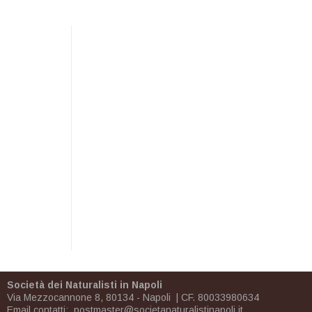
Società dei Naturalisti in Napoli
Via Mezzocannone 8, 80134 - Napoli | CF. 80033980634
Email contatti:
postmaster@societanaturalistinapoli.it