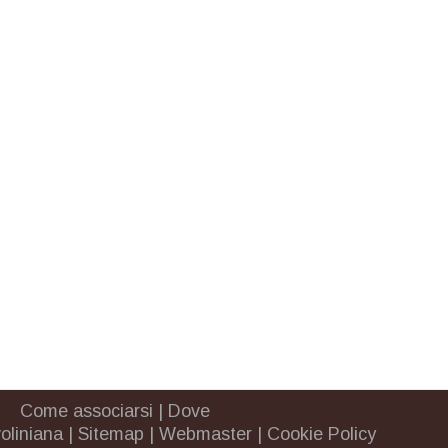
Come associarsi
|
Dove
oliniana
|
Sitemap
|
Webmaster
|
Cookie Policy