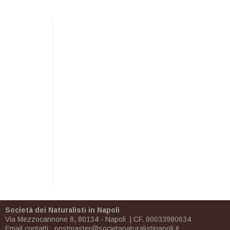
Società dei Naturalisti in Napoli
Via Mezzocannone 8, 80134 - Napoli | CF. 80033980634
Email contatti:
postmaster@societanaturalistinapoli.it