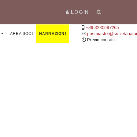
LOGIN
+39 3280687265
postmaster@societanatural
AREA SOCI
NARRAZIONI
Previo contatti