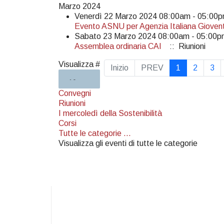
Marzo 2024
Venerdì 22 Marzo 2024 08:00am - 05:00
Evento ASNU per Agenzia Italiana Gioven
Sabato 23 Marzo 2024 08:00am - 05:00p
Assemblea ordinaria CAI
:: Riunioni
Pagination List Limit
Visualizza #
Inizio
PREV
1
2
3
Convegni
Riunioni
I mercoledì della Sostenibilità
Corsi
Tutte le categorie ...
Visualizza gli eventi di tutte le categorie