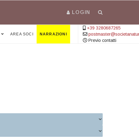
LOGIN
+39 3280687265
postmaster@societanatural
AREA SOCI
NARRAZIONI
Previo contatti