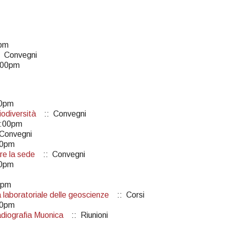
0pm
 Convegni
:00pm
00pm
iodiversità
:: Convegni
5:00pm
Convegni
00pm
re la sede
:: Convegni
00pm
0pm
a laboratoriale delle geoscienze
:: Corsi
00pm
adiografia Muonica
:: Riunioni