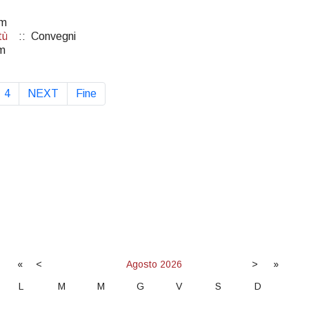
pm
tù
:: Convegni
m
4
NEXT
Fine
«
<
Agosto
2026
>
»
L
M
M
G
V
S
D