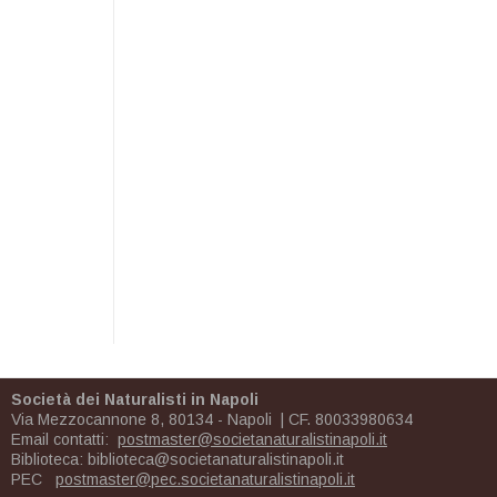
Società dei Naturalisti in Napoli
Via Mezzocannone 8, 80134 - Napoli | CF. 80033980634
Email contatti:
postmaster@societanaturalistinapoli.it
Biblioteca:
biblioteca@societanaturalistinapoli.it
PEC
postmaster@pec.societanaturalistinapoli.it