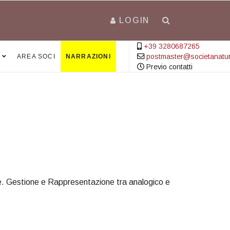
LOGIN
+39 3280687265
postmaster@societanatural
AREA SOCI
NARRAZIONI
Previo contatti
arte. Gestione e Rappresentazione tra analogico e