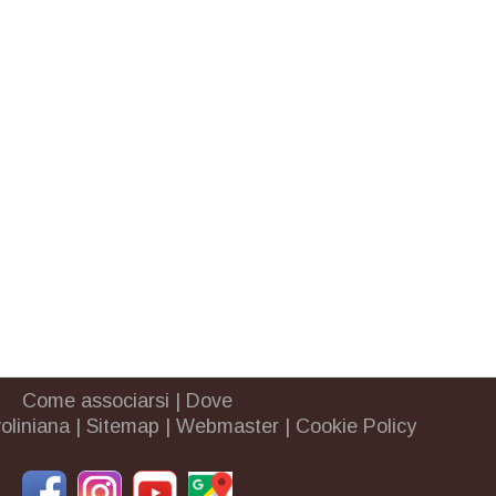
Come associarsi
|
Dove
oliniana
|
Sitemap
|
Webmaster
|
Cookie Policy