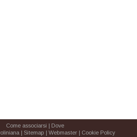
Come associarsi
|
Dove
oliniana
|
Sitemap
|
Webmaster
|
Cookie Policy