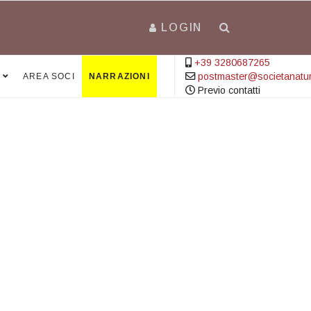
LOGIN
+39 3280687265
postmaster@societanatural
AREA SOCI
NARRAZIONI
Previo contatti