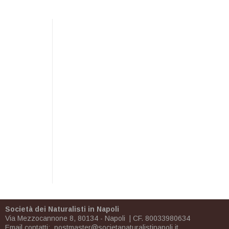
Società dei Naturalisti in Napoli
Via Mezzocannone 8, 80134 - Napoli | CF. 80033980634
Email contatti:
postmaster@societanaturalistinapoli.it