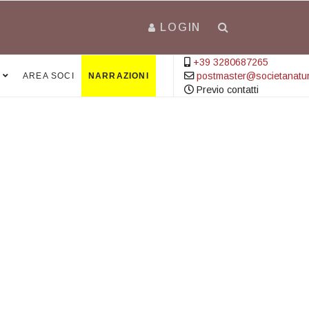
LOGIN
+39 3280687265
postmaster@societanatural
AREA SOCI
NARRAZIONI
Previo contatti