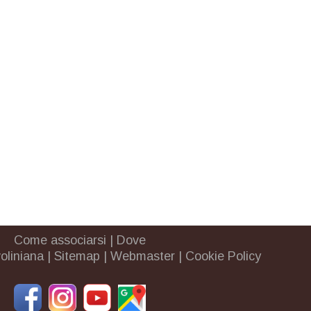
Come associarsi
|
Dove
oliniana
|
Sitemap
|
Webmaster
|
Cookie Policy