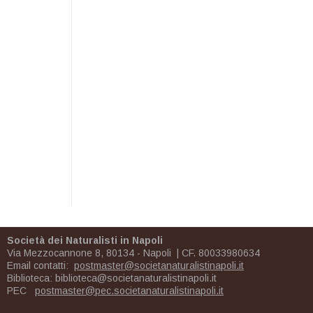
Società dei Naturalisti in Napoli
Via Mezzocannone 8, 80134 - Napoli | CF. 80033980634
Email contatti:
postmaster@societanaturalistinapoli.it
Biblioteca:
biblioteca@societanaturalistinapoli.it
PEC
postmaster@pec.societanaturalistinapoli.it