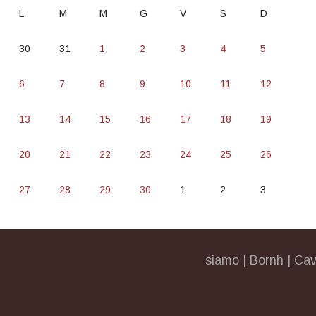
L
M
M
G
V
S
D
30
31
1
2
3
4
5
6
7
8
9
10
11
12
13
14
15
16
17
18
19
20
21
22
23
24
25
26
27
28
29
30
1
2
3
siamo
|
Bornh
|
Cav