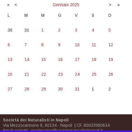
«
<
Gennaio
2025
>
»
L
M
M
G
V
S
D
30
31
1
2
3
4
5
6
7
8
9
10
11
12
13
14
15
16
17
18
19
20
21
22
23
24
25
26
27
28
29
30
31
1
2
Società dei Naturalisti in Napoli
Via Mezzocannone 8, 80134 - Napoli | CF. 80033980634
Email contatti:
postmaster@societanaturalistinapoli.it