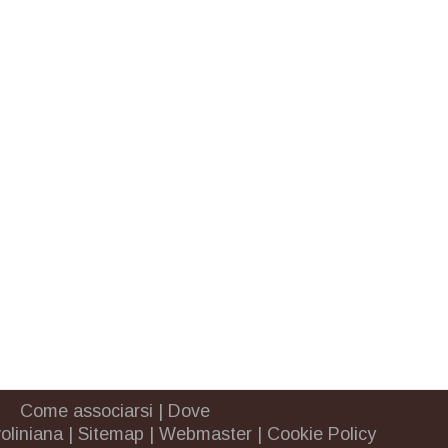
Come associarsi
|
Dove
oliniana
|
Sitemap
|
Webmaster
|
Cookie Policy