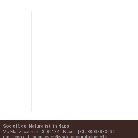
Società dei Naturalisti in Napoli
Via Mezzocannone 8, 80134 - Napoli | CF. 80033980634
Email contatti:
postmaster@societanaturalistinapoli.it