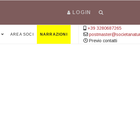
LOGIN
+39 3280687265
postmaster@societanatural
AREA SOCI
NARRAZIONI
Previo contatti