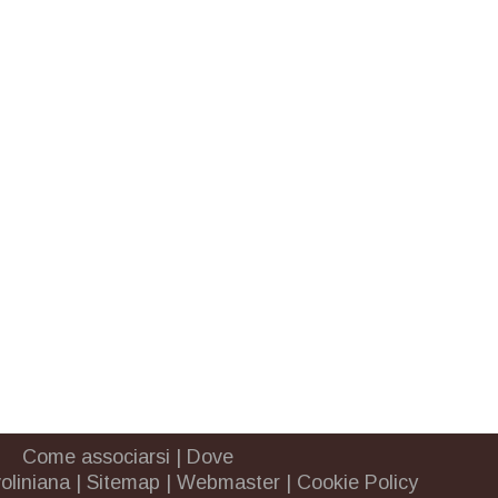
Come associarsi
|
Dove
oliniana
|
Sitemap
|
Webmaster
|
Cookie Policy