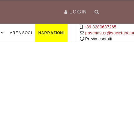
LOGIN
+39 3280687265
postmaster@societanatural
AREA SOCI
NARRAZIONI
Previo contatti