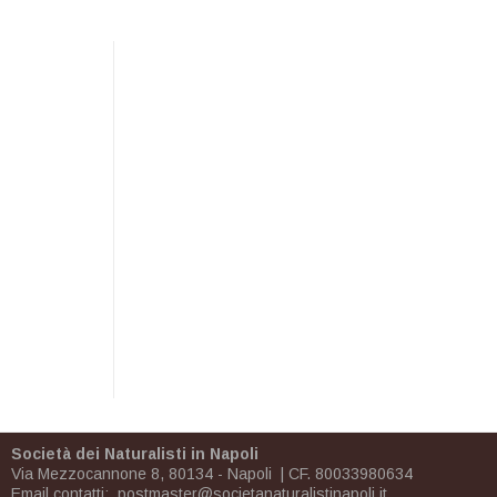
Società dei Naturalisti in Napoli
Via Mezzocannone 8, 80134 - Napoli | CF. 80033980634
Email contatti:
postmaster@societanaturalistinapoli.it