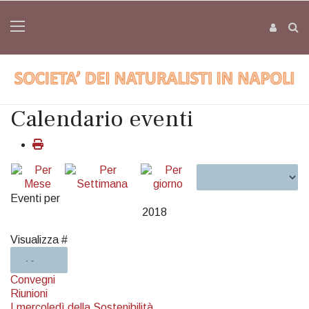
Calendario eventi
Eventi per
2018
Pagination List Limit
Visualizza #
Convegni
Riunioni
I mercoledì della Sostenibilità