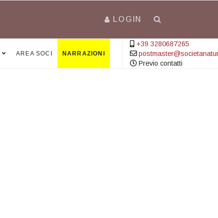
LOGIN
+39 3280687265
postmaster@societanatural
AREA SOCI
NARRAZIONI
Previo contatti