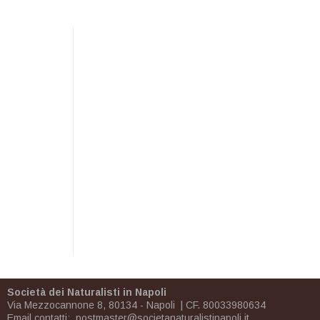
Società dei Naturalisti in Napoli
Via Mezzocannone 8, 80134 - Napoli | CF. 80033980634
Email contatti:
postmaster@societanaturalistinapoli.it