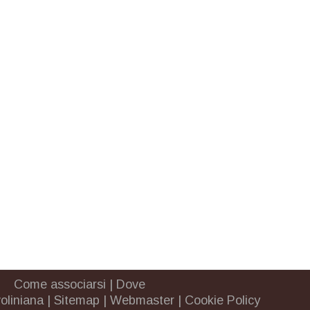
Come associarsi
|
Dove
oliniana
|
Sitemap
|
Webmaster
|
Cookie Policy