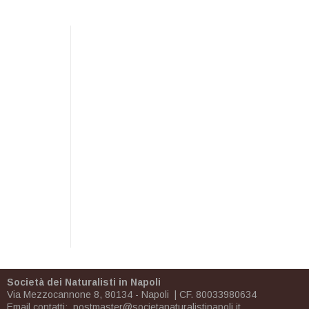
Società dei Naturalisti in Napoli
Via Mezzocannone 8, 80134 - Napoli | CF. 80033980634
Email contatti:
postmaster@societanaturalistinapoli.it