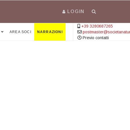
LOGIN
+39 3280687265
postmaster@societanatural
AREA SOCI
NARRAZIONI
Previo contatti