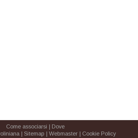
Come associarsi
|
Dove
oliniana
|
Sitemap
|
Webmaster
|
Cookie Policy