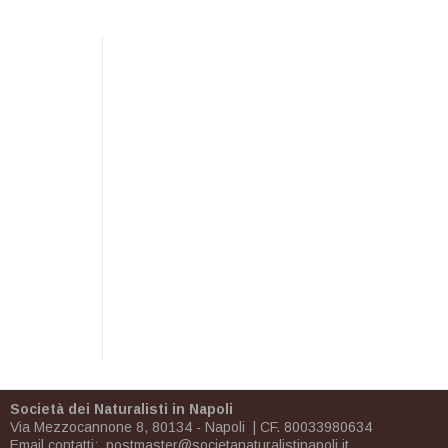
Società dei Naturalisti in Napoli
Via Mezzocannone 8, 80134 - Napoli | CF. 80033980634
Email contatti:
postmaster@societanaturalistinapoli.it