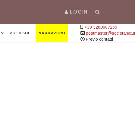
LOGIN
+39 3280687265
postmaster@societanatural
AREA SOCI
NARRAZIONI
Previo contatti