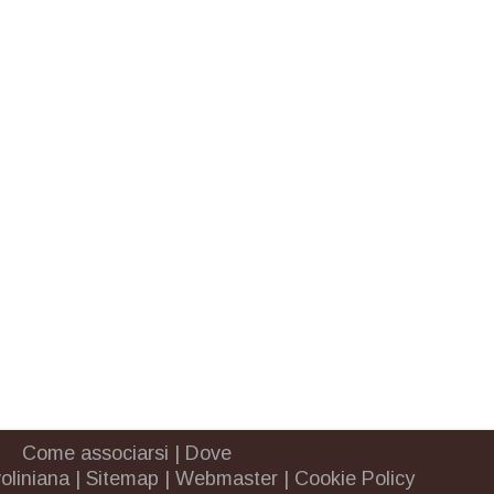
Come associarsi
|
Dove
oliniana
|
Sitemap
|
Webmaster
|
Cookie Policy