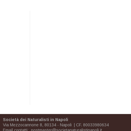
Società dei Naturalisti in Napoli
Via Mezzocannone 8, 80134 - Napoli | CF. 80033980634
Email contatti:
postmaster@societanaturalistinapoli.it