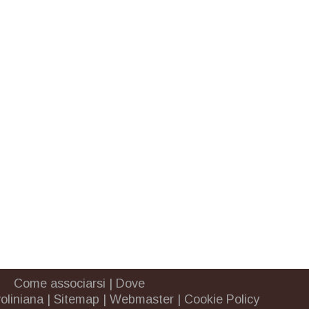
Come associarsi
|
Dove
oliniana
|
Sitemap
|
Webmaster
|
Cookie Policy