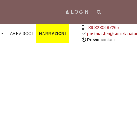
LOGIN
+39 3280687265
postmaster@societanatural
AREA SOCI
NARRAZIONI
Previo contatti