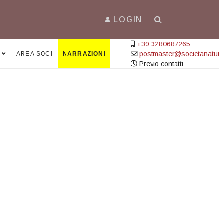
LOGIN
+39 3280687265
postmaster@societanatural
AREA SOCI
NARRAZIONI
Previo contatti