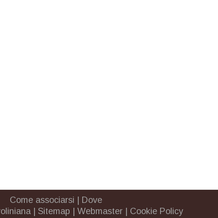
Come associarsi
|
Dove
oliniana
|
Sitemap
|
Webmaster
|
Cookie Policy