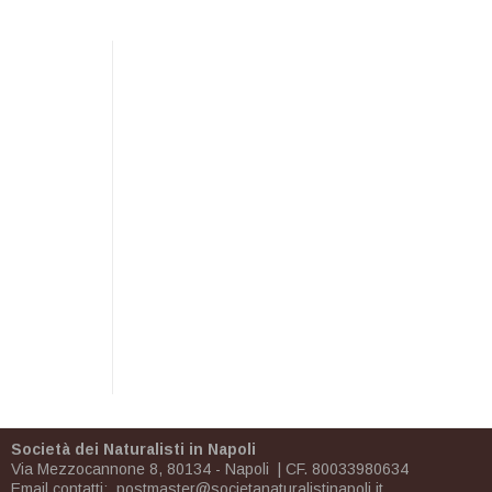
Società dei Naturalisti in Napoli
Via Mezzocannone 8, 80134 - Napoli | CF. 80033980634
Email contatti:
postmaster@societanaturalistinapoli.it