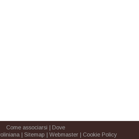
Come associarsi
|
Dove
oliniana
|
Sitemap
|
Webmaster
|
Cookie Policy