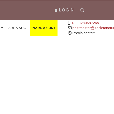
LOGIN
+39 3280687265
postmaster@societanatural
AREA SOCI
NARRAZIONI
Previo contatti