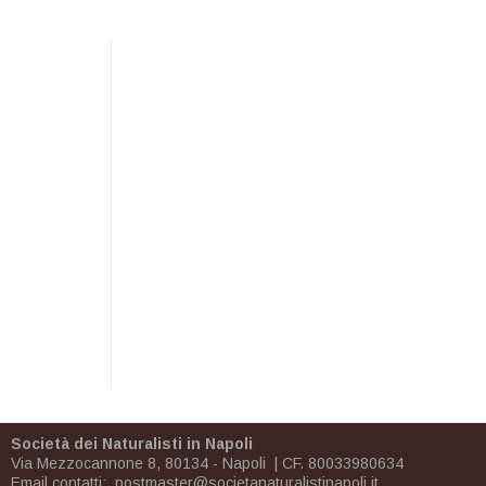
Società dei Naturalisti in Napoli
Via Mezzocannone 8, 80134 - Napoli | CF. 80033980634
Email contatti:
postmaster@societanaturalistinapoli.it