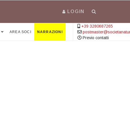
LOGIN
+39 3280687265
postmaster@societanatural
AREA SOCI
NARRAZIONI
Previo contatti