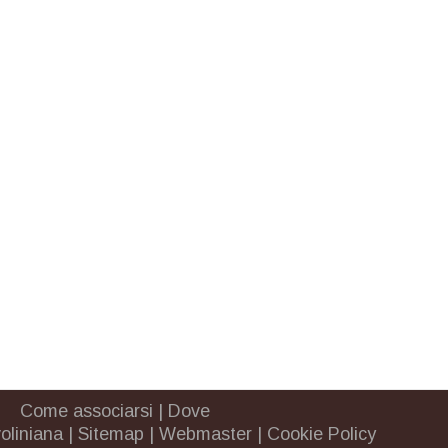
Come associarsi
|
Dove
oliniana
|
Sitemap
|
Webmaster
|
Cookie Policy