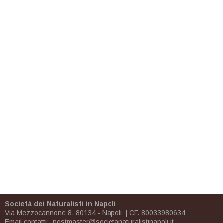
Società dei Naturalisti in Napoli
Via Mezzocannone 8, 80134 - Napoli | CF. 80033980634
Email contatti:
postmaster@societanaturalistinapoli.it