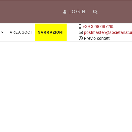
LOGIN
+39 3280687265
postmaster@societanatural
AREA SOCI
NARRAZIONI
Previo contatti