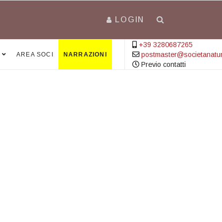
LOGIN
+39 3280687265
postmaster@societanatural
AREA SOCI
NARRAZIONI
Previo contatti