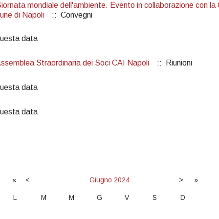
iornata mondiale dell'ambiente. Evento in collaborazione con la 
une di Napoli
:: Convegni
questa data
ssemblea Straordinaria dei Soci CAI Napoli
:: Riunioni
questa data
questa data
«
<
Giugno
2024
>
»
L
M
M
G
V
S
D