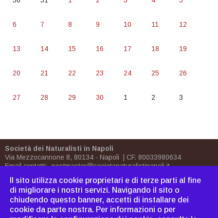
30
31
1
2
3
4
5
6
7
8
9
10
11
12
13
14
15
16
17
18
19
20
21
22
23
24
25
26
27
28
29
30
1
2
3
Società dei Naturalisti in Napoli
Via Mezzocannone 8, 80134 - Napoli | CF. 80033980634
Email contatti:
postmaster@societanaturalistinapoli.it
Biblioteca:
biblioteca@societanaturalistinapoli.it
Il sito utilizza cookie proprietari e di terze parti al fine
PEC
postmaster@pec.societanaturalistinapoli.it
di migliorare i nostri servizi. Navigando il sito o
chiudendo questo banner, accetti di installare dei
Come associarsi
|
Dove
cookie da parte nostra. Per informazioni o per
siamo
|
Bornh
|
Cavoliniana
|
Sitemap
|
Webmaster
|
C