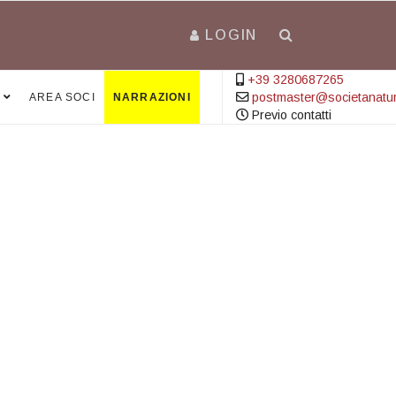
LOGIN
+39 3280687265
postmaster@societanatural
AREA SOCI
NARRAZIONI
Previo contatti