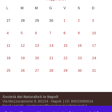
L
M
M
G
V
S
D
27
28
29
30
1
2
3
4
5
6
7
8
9
10
11
12
13
14
15
16
17
18
19
20
21
22
23
24
25
26
27
28
29
30
31
Società dei Naturalisti in Napoli
Via Mezzocannone 8, 80134 - Napoli | CF. 80033980634
Email contatti:
postmaster@societanaturalistinapoli.it
Biblioteca:
biblioteca@societanaturalistinapoli.it