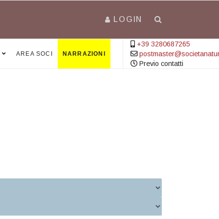
LOGIN
+39 3280687265
postmaster@societanatural
AREA SOCI
NARRAZIONI
Previo contatti