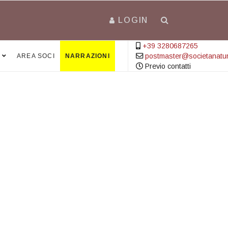
LOGIN
+39 3280687265
postmaster@societanatural
AREA SOCI
NARRAZIONI
Previo contatti