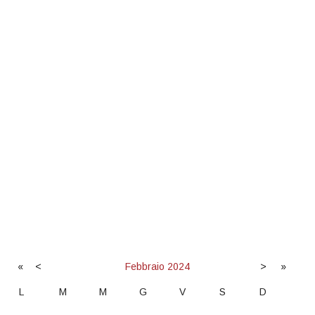
«
<
Febbraio
2024
>
»
L
M
M
G
V
S
D