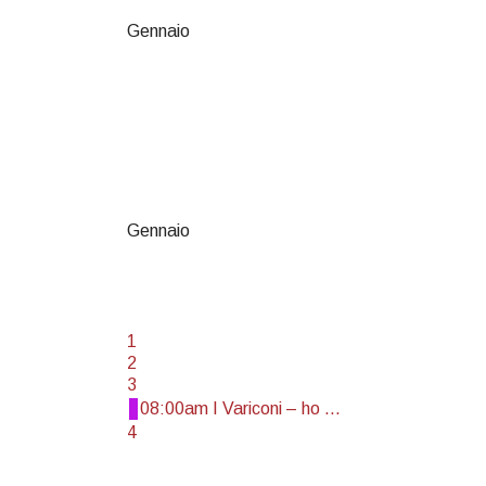
Gennaio
Gennaio
1
2
3
08:00am I Variconi – ho ...
4