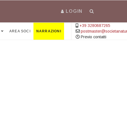
LOGIN
+39 3280687265
postmaster@societanatural
AREA SOCI
NARRAZIONI
Previo contatti