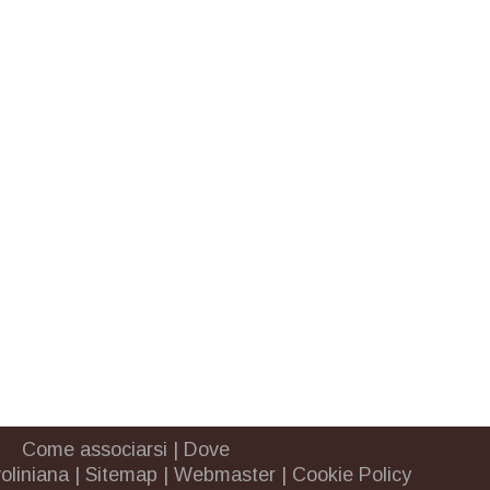
Come associarsi
|
Dove
oliniana
|
Sitemap
|
Webmaster
|
Cookie Policy