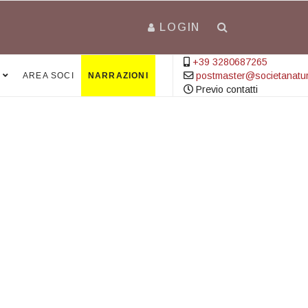
LOGIN
+39 3280687265
postmaster@societanatural
AREA SOCI
NARRAZIONI
Previo contatti