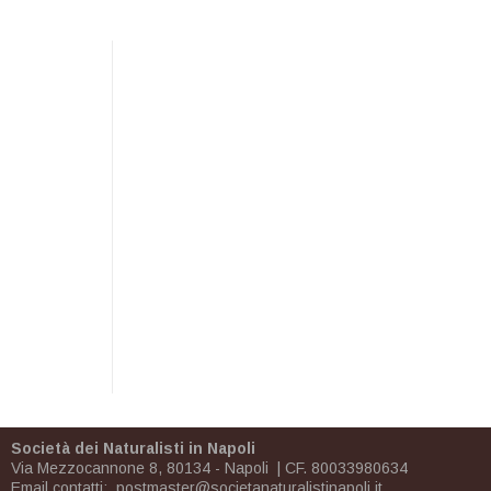
Società dei Naturalisti in Napoli
Via Mezzocannone 8, 80134 - Napoli | CF. 80033980634
Email contatti:
postmaster@societanaturalistinapoli.it